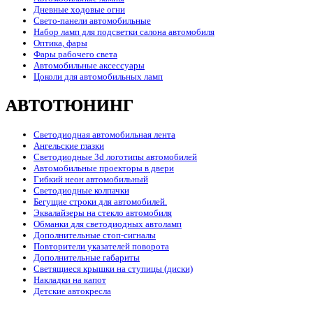
Дневные ходовые огни
Свето-панели автомобильные
Набор ламп для подсветки салона автомобиля
Оптика, фары
Фары рабочего света
Автомобильные аксессуары
Цоколи для автомобильных ламп
АВТОТЮНИНГ
Светодиодная автомобильная лента
Ангельские глазки
Светодиодные 3d логотипы автомобилей
Автомобильные проекторы в двери
Гибкий неон автомобильный
Светодиодные колпачки
Бегущие строки для автомобилей.
Эквалайзеры на стекло автомобиля
Обманки для светодиодных автоламп
Дополнительные стоп-сигналы
Повторители указателей поворота
Дополнительные габариты
Светящиеся крышки на ступицы (диски)
Накладки на капот
Детские автокресла