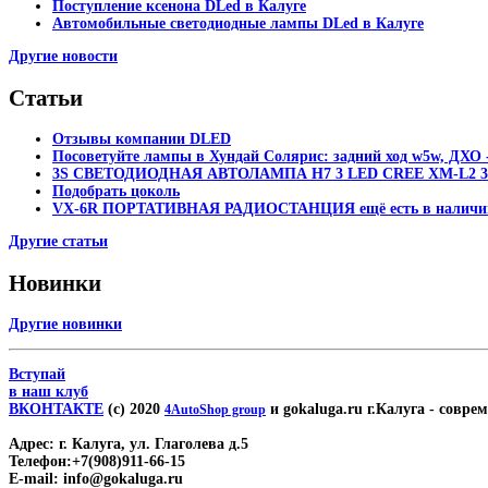
Поступление ксенона DLed в Калуге
Автомобильные светодиодные лампы DLed в Калуге
Другие новости
Статьи
Отзывы компании DLED
Посоветуйте лампы в Хундай Солярис: задний ход w5w, ДХО -
3S СВЕТОДИОДНАЯ АВТОЛАМПА H7 3 LED CREE XM-L2 30
Подобрать цоколь
VX-6R ПОРТАТИВНАЯ РАДИОСТАНЦИЯ ещё есть в наличи
Другие статьи
Новинки
Другие новинки
Вступай
в наш клуб
ВКОНТАКТЕ
(c) 2020
и gokaluga.ru г.Калуга
- соврем
4AutoShop group
Адрес:
г. Калуга, ул. Глаголева д.5
Телефон:
+7(908)911-66-15
E-mail:
info@gokaluga.ru