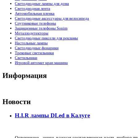
Светодиодные лампы для дома
Светодиодная лента
Автомобильная пленка
Светодиодные аксессуары для велосипеда
Спутниковые телефоны
Защищенные телефоны Sonim
Металлодетекторы
Светодиодные пиксели для рекламы
Настольные лампы
Светодиодные фонарики
Трековые светильники
Светильники
Игровой автомат кран машина
Информация
Новости
H.I.R лампы DLed в Калуге
Освещение - очень важная составляющая часть любого тра