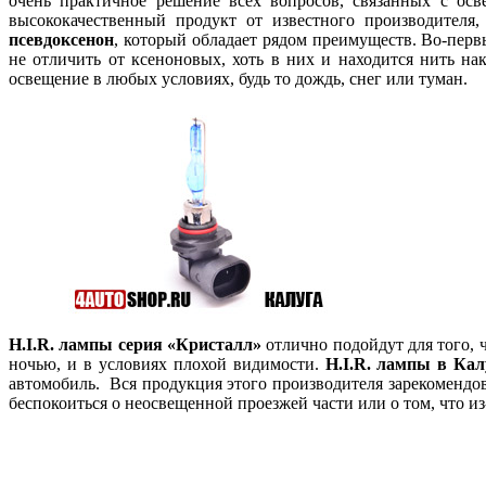
очень практичное решение всех вопросов, связанных с о
высококачественный продукт от известного производителя
псевдоксенон
, который обладает рядом преимуществ. Во-перв
не отличить от ксеноновых, хоть в них и находится нить на
освещение в любых условиях, будь то дождь, снег или туман.
H.
I.
R. лампы серия «Кристалл»
отлично подойдут для того, 
ночью, и в условиях плохой видимости.
H.
I.
R. лампы в Кал
автомобиль. Вся продукция этого производителя зарекомендо
беспокоиться о неосвещенной проезжей части или о том, что из