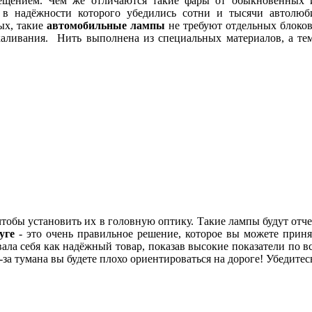
свещением. Чем же отличаются такие фары от обыкновенных
, в надёжности которого убедились сотни и тысячи автол
ых, такие
автомобильные лампы
не требуют отдельных блоков
каливания. Нить выполнена из специальных материалов, а тем
чтобы установить их в головную оптику. Такие лампы будут отче
уге
- это очень правильное решение, которое вы можете приня
вала себя как надёжный товар, показав высокие показатели по 
-за тумана вы будете плохо ориентироваться на дороге! Убедитес