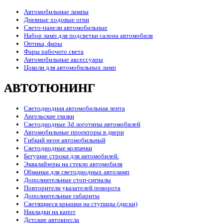
Автомобильные лампы
Дневные ходовые огни
Свето-панели автомобильные
Набор ламп для подсветки салона автомобиля
Оптика, фары
Фары рабочего света
Автомобильные аксессуары
Цоколи для автомобильных ламп
АВТОТЮНИНГ
Светодиодная автомобильная лента
Ангельские глазки
Светодиодные 3d логотипы автомобилей
Автомобильные проекторы в двери
Гибкий неон автомобильный
Светодиодные колпачки
Бегущие строки для автомобилей.
Эквалайзеры на стекло автомобиля
Обманки для светодиодных автоламп
Дополнительные стоп-сигналы
Повторители указателей поворота
Дополнительные габариты
Светящиеся крышки на ступицы (диски)
Накладки на капот
Детские автокресла