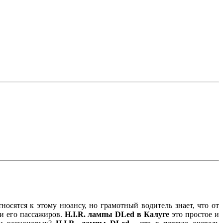
носятся к этому нюансу, но грамотный водитель знает, что от
 и его пассажиров.
H.
I.
R. лампы
DLed в Калуге
это простое и