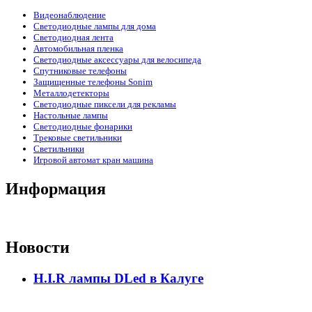
Видеонаблюдение
Светодиодные лампы для дома
Светодиодная лента
Автомобильная пленка
Светодиодные аксессуары для велосипеда
Спутниковые телефоны
Защищенные телефоны Sonim
Металлодетекторы
Светодиодные пиксели для рекламы
Настольные лампы
Светодиодные фонарики
Трековые светильники
Светильники
Игровой автомат кран машина
Информация
Новости
H.I.R лампы DLed в Калуге