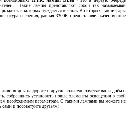
 и ксеноновых?
H.
I.
R. лампы
DLed
- это в первую очередь
юбителей. Такие лампы представляют собой так называемый
 розжига, в которых нуждается ксенон. Во-вторых, такие фары
пература свечения, равная 3300К предоставляет качественное
тливо видны на дороге и другие водители заметят вас и днём и
ть, собравшись установить новые элементы освещения в свой
всем необходимым параметрам. С такими лампами вы можете не
ь сами и посоветуйте друзьям!