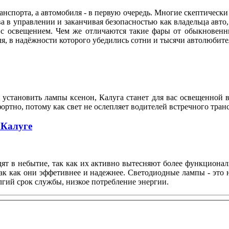
нспорта, а автомобиля - в первую очередь. Многие скептически 
а в управлении и заканчивая безопасностью как владельца авто,
 с освещением. Чем же отличаются такие фары от обыкновенн
ля, в надёжности которого убедились сотни и тысячи автолюби
установить лампы ксенон, Калуга станет для вас освещенной 
ортно, потому как свет не ослепляет водителей встречного тран
 Калуге
т в небытие, так как их активно вытесняют более функционал
ак как они эффетивнее и надежнее. Светодиодные лампы - это
гий срок службы, низкое потребление энергии.