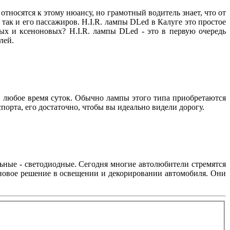
относятся к этому нюансу, но грамотный водитель знает, что от
 так и его пассажиров. H.I.R. лампы DLed в Калуге это простое
ых и ксеноновых? H.I.R. лампы DLed - это в первую очередь
телей.
в любое время суток. Обычно лампы этого типа приобретаются
спорта, его достаточно, чтобы вы идеально видели дорогу.
ьные - светодиодные. Сегодня многие автолюбители стремятся
 новое решение в освещении и декорировании автомобиля. Они