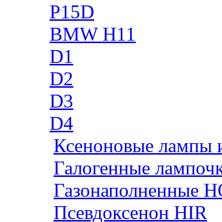
P15D
BMW H11
D1
D2
D3
D4
Ксеноновые лампы 
Галогенные лампоч
Газонаполненные H
Псевдоксенон HIR