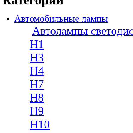
Категории
Автомобильные лампы
Автолампы светоди
H1
H3
H4
H7
H8
H9
H10