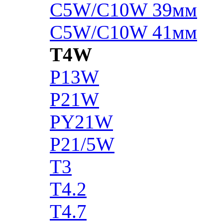
C5W/C10W 39мм
C5W/C10W 41мм
T4W
P13W
P21W
PY21W
P21/5W
T3
T4.2
T4.7