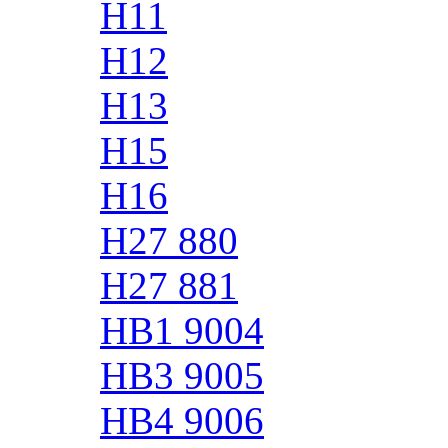
H11
H12
H13
H15
H16
H27 880
H27 881
HB1 9004
HB3 9005
HB4 9006