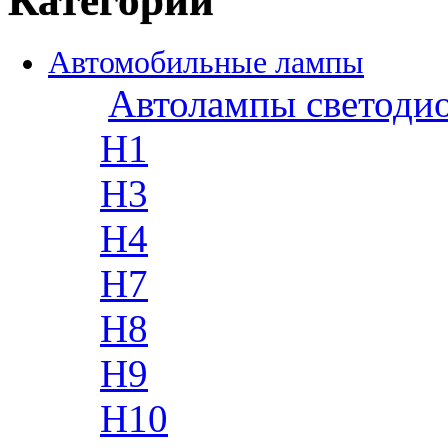
Категории
Автомобильные лампы
Автолампы светоди
H1
H3
H4
H7
H8
H9
H10