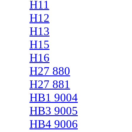
H11
H12
H13
H15
H16
H27 880
H27 881
HB1 9004
HB3 9005
HB4 9006