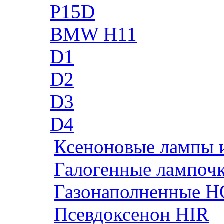
P15D
BMW H11
D1
D2
D3
D4
Ксеноновые лампы 
Галогенные лампоч
Газонаполненные H
Псевдоксенон HIR