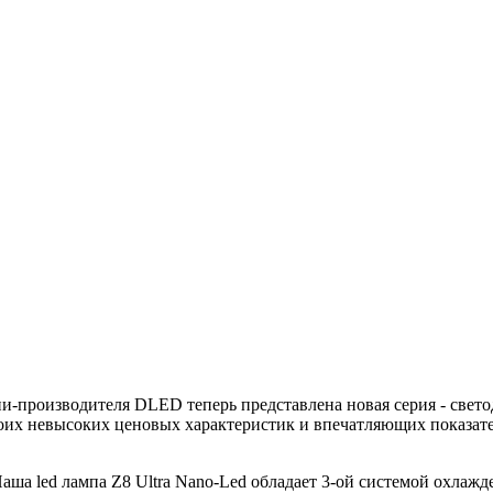
и-производителя DLED теперь представлена новая серия - свет
воих невысоких ценовых характеристик и впечатляющих показат
ша led лампа Z8 Ultra Nano-Led обладает 3-ой системой охлажд