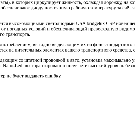
платы), в которых циркулирует жидкость, охлаждая дорожку, на 
обеспечивают диоду постоянную рабочую температуру за счёт чего
вается высокомощными светодиодами USA bridgelux CSP новейше
от погодных условий и обеспечивающий превосходную видимост
го транспорта.
потреблением, выгодно выделяющим их на фоне стандартного га
ся на питательных элементах вашего транспортного средства, с
дающим со штатной проводкой в авто, установка максимально у
 Nano-Led вы гарантированно получаете высокий уровень безо
р не будет выдавать ошибку.