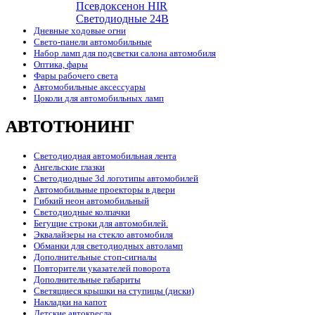
Псевдоксенон HIR
Cветодиодные 24B
Дневные ходовые огни
Свето-панели автомобильные
Набор ламп для подсветки салона автомобиля
Оптика, фары
Фары рабочего света
Автомобильные аксессуары
Цоколи для автомобильных ламп
АВТОТЮНИНГ
Светодиодная автомобильная лента
Ангельские глазки
Светодиодные 3d логотипы автомобилей
Автомобильные проекторы в двери
Гибкий неон автомобильный
Светодиодные колпачки
Бегущие строки для автомобилей.
Эквалайзеры на стекло автомобиля
Обманки для светодиодных автоламп
Дополнительные стоп-сигналы
Повторители указателей поворота
Дополнительные габариты
Светящиеся крышки на ступицы (диски)
Накладки на капот
Детские автокресла