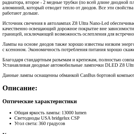
радиатора, второе - 2 медные трубки (по всей длине диодной 
алюминий, который отводит тепло от диодов. Все эти свойства 
работают дольше.
Источник свечения в автолампах Z8 Ultra Nano-Led обеспечи
качественно освещающий дорожное покрытие вне зависимости 
границей, исключающей возможность ослепления для встречно
Лампы на основе диодов также хорошо известны низким энерго
с ксеноном. Экономичность потребления питания хорошо скажет
Благодаря стандартным разъемам и крепежам, полностью совпа
Устанавливая диодные автомобильные лампочки DLED Z8 Ultra
Данные лампы оснащенны обманкой CanBus бортовой компьюте
Описание:
Оптические характеристики
Общая яркость лампы: 13000 lumen
Светодиоды USA bridgelux CSP
Угол света: 360 градусов