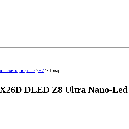
пы светодиодные
>
H7
> Товар
X26D DLED Z8 Ultra Nano-Led