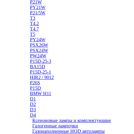
P21W
PY21W
P21/5W
T3
T4.2
T4.7
T5
PY24W
PSX26W
PSX24W
PW24W
P15D-25-3
BA15D
P15D-25-1
HIR2 / 9012
P26S
P15D
BMW H11
D1
D2
D3
D4
Ксеноновые лампы и комплектующие
Галогенные лампочки
Газонаполненные HOD автолампы