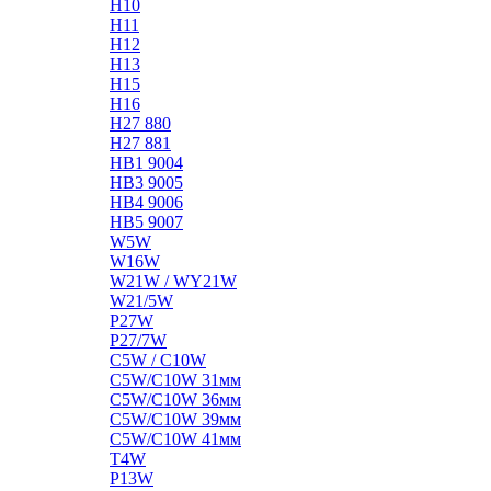
H10
H11
H12
H13
H15
H16
H27 880
H27 881
HB1 9004
HB3 9005
HB4 9006
HB5 9007
W5W
W16W
W21W / WY21W
W21/5W
P27W
P27/7W
C5W / C10W
C5W/C10W 31мм
C5W/C10W 36мм
C5W/C10W 39мм
C5W/C10W 41мм
T4W
P13W