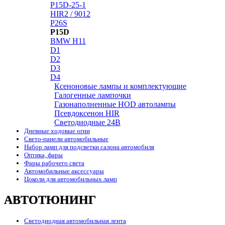
P15D-25-1
HIR2 / 9012
P26S
P15D
BMW H11
D1
D2
D3
D4
Ксеноновые лампы и комплектующие
Галогенные лампочки
Газонаполненные HOD автолампы
Псевдоксенон HIR
Cветодиодные 24B
Дневные ходовые огни
Свето-панели автомобильные
Набор ламп для подсветки салона автомобиля
Оптика, фары
Фары рабочего света
Автомобильные аксессуары
Цоколи для автомобильных ламп
АВТОТЮНИНГ
Светодиодная автомобильная лента