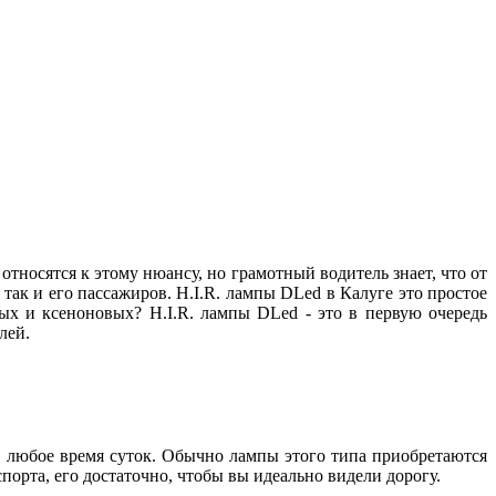
относятся к этому нюансу, но грамотный водитель знает, что от
 так и его пассажиров. H.I.R. лампы DLed в Калуге это простое
ых и ксеноновых? H.I.R. лампы DLed - это в первую очередь
телей.
в любое время суток. Обычно лампы этого типа приобретаются
спорта, его достаточно, чтобы вы идеально видели дорогу.