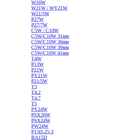
W16W
W21W / WY21W
W21/5W
P27W
P27/7W
C5W / C10W
C5W/C10W 31мм
C5W/C10W 36мм
C5W/C10W 39мм
C5W/C10W 41мм
T4W
P13W
P21W
PY21W
P21/5W
T3
T4.2
T4.7
T5
PY24W
PSX26W
PSX24W
PW24W
P15D-25-3
BA15D