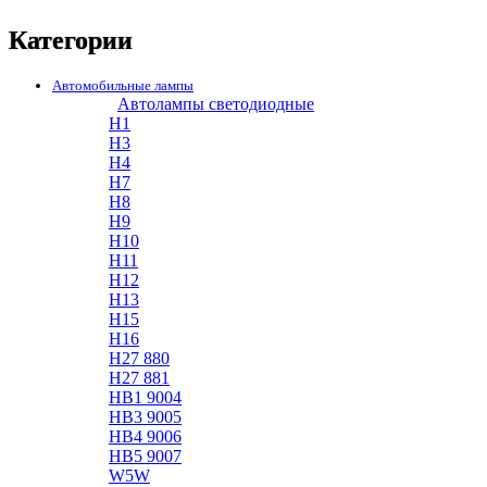
Категории
Автомобильные лампы
Автолампы светодиодные
H1
H3
H4
H7
H8
H9
H10
H11
H12
H13
H15
H16
H27 880
H27 881
HB1 9004
HB3 9005
HB4 9006
HB5 9007
W5W