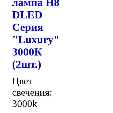
лампа H8
DLED
Серия
"Luxury"
3000К
(2шт.)
Цвет
свечения:
3000k