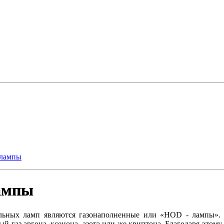
олампы
ампы
льных ламп являются газонаполненные или «HOD - лампы». 
ный газ аргона, ксенона, азота или же криптона. Благодаря этом