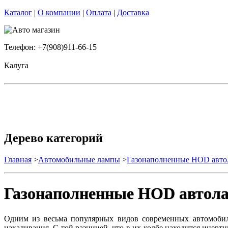
Каталог
|
О компании
|
Оплата
|
Доставка
Телефон: +7(908)911-66-15
Калуга
Дерево категорий
Главная
>
Автомобильные лампы
>
Газонаполненные HOD авт
Газонаполненные HOD автол
Одним из весьма популярных видов современных автомоби
накаливания. С той разницей, что в их колбе находится инерт