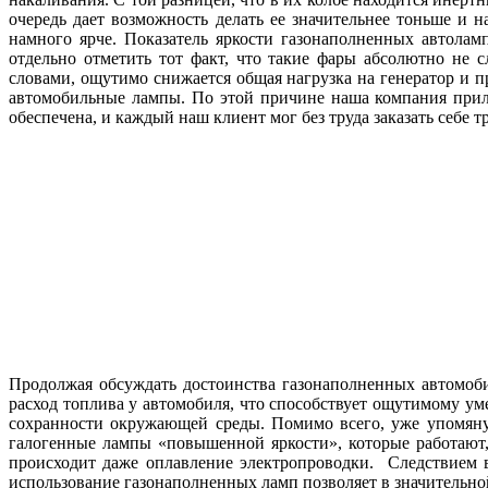
очередь дает возможность делать ее значительнее тоньше и н
намного ярче. Показатель яркости газонаполненных автола
отдельно отметить тот факт, что такие фары абсолютно не 
словами, ощутимо снижается общая нагрузка на генератор и 
автомобильные лампы. По этой причине наша компания прил
обеспечена, и каждый наш клиент мог без труда заказать себе
Продолжая обсуждать достоинства газонаполненных автомоби
расход топлива у автомобиля, что способствует ощутимому у
сохранности окружающей среды. Помимо всего, уже упомяну
галогенные лампы «повышенной яркости», которые работают, 
происходит даже оплавление электропроводки. Следствием вс
использование газонаполненных ламп позволяет в значительно