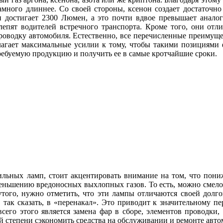
амного длиннее. Со своей стороны, ксенон создает достаточно
мп достигает 2300 Люмен, а это почти вдвое превышает анало
слепят водителей встречного транспорта. Кроме того, они о
проводку автомобиля. Естественно, все перечисленные преимущ
агает максимальные усилии к тому, чтобы такими позициями ф
 требуемую продукцию и получить ее в самые кротчайшие сроки.
льных ламп, стоит акцентировать внимание на том, что пони
меньшению вредоносных выхлопных газов. То есть, можно смело 
того, нужно отметить, что эти лампы отличаются своей долг
так сказать, в «перенакал». Это приводит к значительному пер
его этого является замена фар в сборе, элементов проводки, 
й степени сэкономить средства на обслуживании и ремонте авт