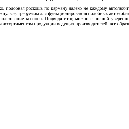
о, подобная роскошь по карману далеко не каждому автолюбите
импульсе, требуемом для функционирования подобных автомобиль
пользование ксенона. Подводя итог, можно с полной увереннос
м ассортиментом продукции ведущих производителей, все образ