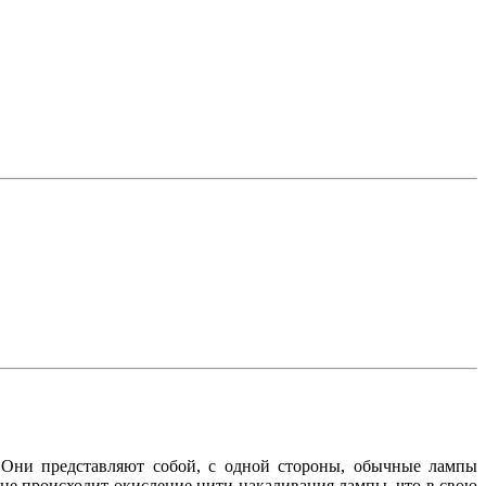
Они представляют собой, с одной стороны, обычные лампы
у не происходит окисление нити накаливания лампы, что в свою