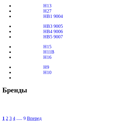
H13
H27
HB1 9004
HB3 9005
HB4 9006
HB5 9007
H15
H11B
H16
H9
H10
Бренды
1
2
3
4
..... 9
Вперед