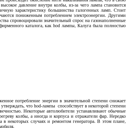
 высокое давление внутри колбы, из-за чего лампа становится
гичную характеристику большинства галогенных ламп. Стоит
тличаются пониженным потреблением электроэнергии. Другими
ества спровоцировали значительный спрос на газонаполненные
ирменного каталога, как hod лампы, Калуга была полностью
женное потребление энергии в значительной степени снижает
утверждать, что hod-лампы способствует в некоторой степени
овечностью. Некоторые автолюбители устанавливают обычные
егреву колбы, а иногда и корпуса и отражатели фар. Нередко
а в некоторых случаях и ремонтом генератора. В этом плане,
омобиля.