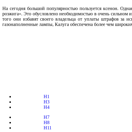
На сегодня большой популярностью пользуется ксенон. Однак
розжига». Это обусловлено необходимостью в очень сильном 
того они избавят своего владельца от уплаты штрафов за ис
газонаполненные лампы, Калуга обеспечена более чем широки
H1
H3
H4
H7
H8
H11