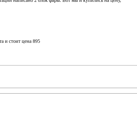
ктации написано 2 блок фары. Вот мы и купились на цену,
а и стоит цена 895