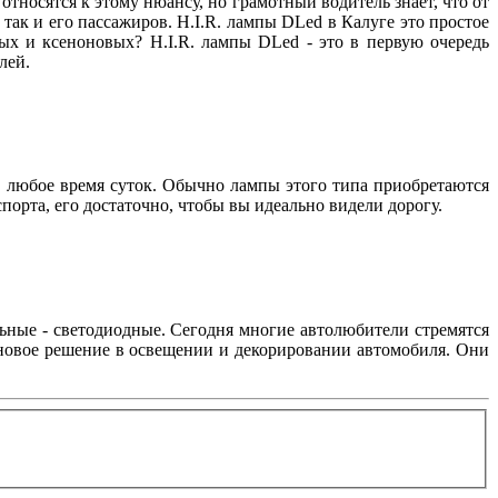
относятся к этому нюансу, но грамотный водитель знает, что от
 так и его пассажиров. H.I.R. лампы DLed в Калуге это простое
ых и ксеноновых? H.I.R. лампы DLed - это в первую очередь
телей.
в любое время суток. Обычно лампы этого типа приобретаются
спорта, его достаточно, чтобы вы идеально видели дорогу.
ьные - светодиодные. Сегодня многие автолюбители стремятся
 новое решение в освещении и декорировании автомобиля. Они