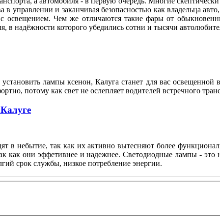
нспорта, а автомобиля - в первую очередь. Многие скептически 
а в управлении и заканчивая безопасностью как владельца авто,
 с освещением. Чем же отличаются такие фары от обыкновенн
ля, в надёжности которого убедились сотни и тысячи автолюби
установить лампы ксенон, Калуга станет для вас освещенной 
ортно, потому как свет не ослепляет водителей встречного тран
 Калуге
т в небытие, так как их активно вытесняют более функционал
ак как они эффетивнее и надежнее. Светодиодные лампы - это
гий срок службы, низкое потребление энергии.