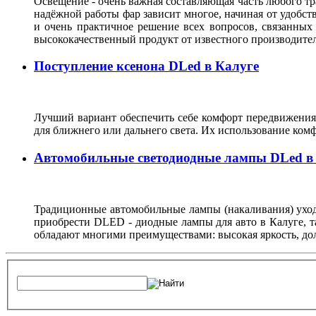
Освещение - очень важная составляющая часть любого тра
надёжной работы фар зависит многое, начиная от удобств
и очень практичное решение всех вопросов, связанных
высококачественный продукт от известного производите
Поступление ксенона DLed в Калуге
Лучший вариант обеспечить себе комфорт передвижения 
для ближнего или дальнего света. Их использование комф
Автомобильные светодиодные лампы DLed в
Традиционные автомобильные лампы (накаливания) уходя
приобрести DLED - диодные лампы для авто в Калуге, т
обладают многими преимуществами: высокая яркость, дол