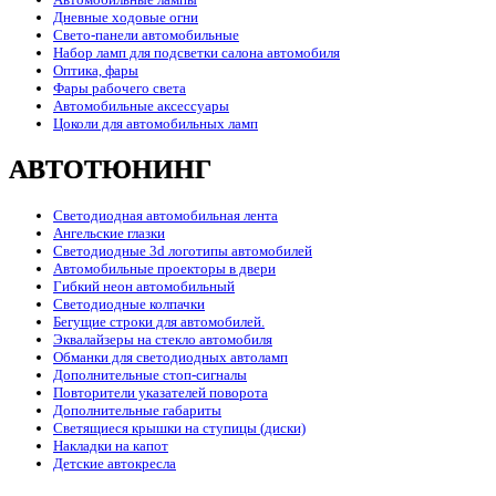
Дневные ходовые огни
Свето-панели автомобильные
Набор ламп для подсветки салона автомобиля
Оптика, фары
Фары рабочего света
Автомобильные аксессуары
Цоколи для автомобильных ламп
АВТОТЮНИНГ
Светодиодная автомобильная лента
Ангельские глазки
Светодиодные 3d логотипы автомобилей
Автомобильные проекторы в двери
Гибкий неон автомобильный
Светодиодные колпачки
Бегущие строки для автомобилей.
Эквалайзеры на стекло автомобиля
Обманки для светодиодных автоламп
Дополнительные стоп-сигналы
Повторители указателей поворота
Дополнительные габариты
Светящиеся крышки на ступицы (диски)
Накладки на капот
Детские автокресла