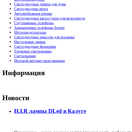
Светодиодные лампы для дома
Светодиодная лента
Автомобильная пленка
Светодиодные аксессуары для велосипеда
Спутниковые телефоны
Защищенные телефоны Sonim
Металлодетекторы
Светодиодные пиксели для рекламы
Настольные лампы
Светодиодные фонарики
Трековые светильники
Светильники
Игровой автомат кран машина
Информация
Новости
H.I.R лампы DLed в Калуге